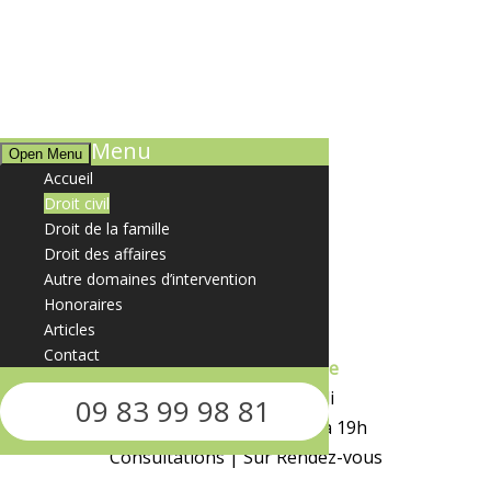
Menu
Open Menu
Accueil
Droit civil
Droit de la famille
Situer le cabinet
Droit des affaires
Autre domaines d’intervention
10 Rue de Paris
Honoraires
91400 Orsay
Articles
Contact
Accueil Téléphonique
Du Lundi au Vendredi
09 83 99 98 81
de 9h à 12h30 et de 14h à 19h
Consultations | Sur Rendez-vous